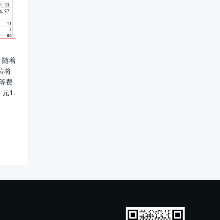
。随着
位将
等费
 元1.