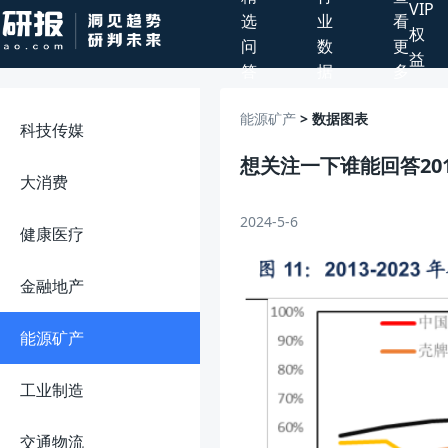
VIP
选
业
看
权
问
数
更
益
答
据
多
能源矿产
> 数据图表
科技传媒
想关注一下谁能回答201
大消费
2024-5-6
健康医疗
金融地产
能源矿产
工业制造
交通物流