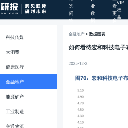
VIP
选
业
看
权
问
数
更
益
答
据
多
金融地产
> 数据图表
科技传媒
如何看待宏和科技电子
大消费
2025-12-2
健康医疗
金融地产
能源矿产
工业制造
交通物流