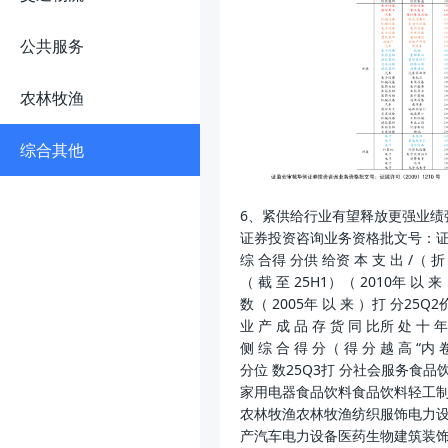
公共服务
农林牧渔
综合其他
6、紧供给行业有望释放更强业绩弹性
证券投资咨询业务资格批文号：证监许
综 合得 分供 给资 本 支 出 /（ 折 
（ 截 至 25H1）（ 2010年 以 来
数（ 2005年 以 来 ）打 分25Q2
业 产 成 品 存 货 同 比所 处 十 
侧 综 合 得 分（ 得 分 越 高 “内 
分位 数25Q3打 分社会服务
家用电器食品饮料食品饮料轻工
农林牧渔农林牧渔纺织服饰电力
产汽车电力设备医药生物建筑装