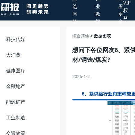
VIP
选
业
看
权
问
数
更
益
答
据
多
综合其他
> 数据图表
科技传媒
想问下各位网友6、紧
大消费
材/钢铁/煤炭?
健康医疗
2026-1-2
金融地产
能源矿产
工业制造
交通物流