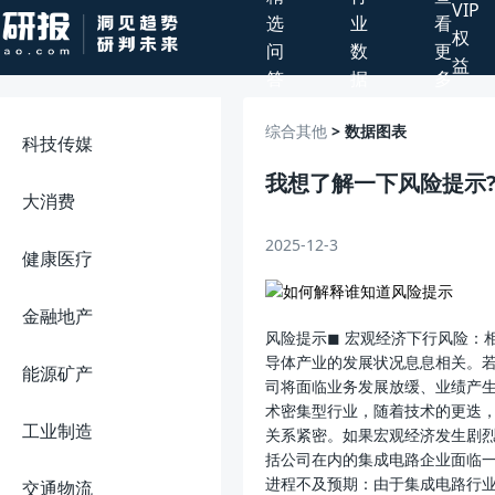
VIP
选
业
看
权
问
数
更
益
答
据
多
综合其他
> 数据图表
科技传媒
我想了解一下风险提示
大消费
2025-12-3
健康医疗
金融地产
风险提示◼ 宏观经济下行风险：
导体产业的发展状况息息相关。
能源矿产
司将面临业务发展放缓、业绩产生
术密集型行业，随着技术的更迭
工业制造
关系紧密。如果宏观经济发生剧
括公司在内的集成电路企业面临一
进程不及预期：由于集成电路行
交通物流