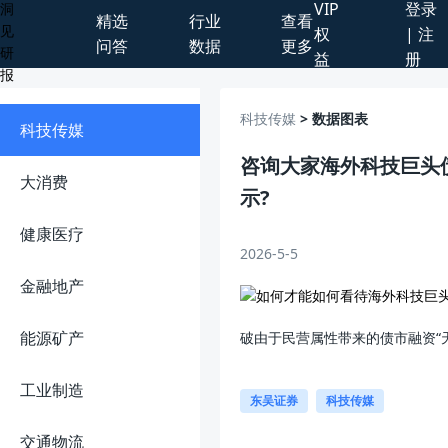
VIP
登录
精选
行业
查看
权
| 注
问答
数据
更多
益
册
科技传媒
> 数据图表
科技传媒
咨询大家海外科技巨头
大消费
示?
健康医疗
2026-5-5
金融地产
能源矿产
破由于民营属性带来的债市融资“
工业制造
东吴证券
科技传媒
交通物流